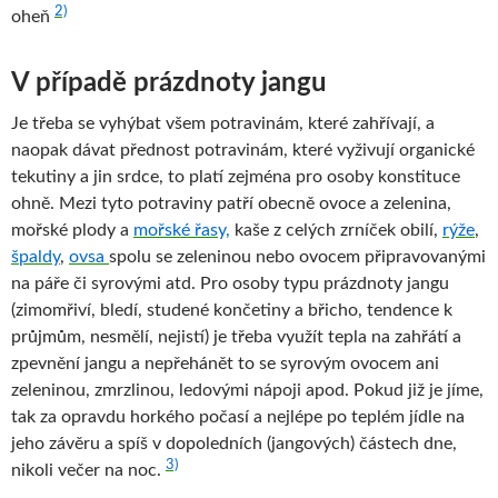
2)
oheň
V případě prázdnoty jangu
Je třeba se vyhýbat všem potravinám, které zahřívají, a
naopak dávat přednost potravinám, které vyživují organické
tekutiny a jin srdce, to platí zejména pro osoby konstituce
ohně. Mezi tyto potraviny patří obecně ovoce a zelenina,
mořské plody a
mořské řasy,
kaše z celých zrníček obilí,
rýže
,
špaldy
,
ovsa
spolu se zeleninou nebo ovocem připravovanými
na páře či syrovými atd. Pro osoby typu prázdnoty jangu
(zimomřiví, bledí, studené končetiny a břicho, tendence k
průjmům, nesmělí, nejistí) je třeba využít tepla na zahřátí a
zpevnění jangu a nepřehánět to se syrovým ovocem ani
zeleninou, zmrzlinou, ledovými nápoji apod. Pokud již je jíme,
tak za opravdu horkého počasí a nejlépe po teplém jídle na
jeho závěru a spíš v dopoledních (jangových) částech dne,
3)
nikoli večer na noc.