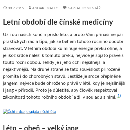
30.7.2015
ANDAREMATTO
NAPSAT KOMENTÁŘ
Letní období dle čínské medicíny
Už i do našich končin přišlo léto, a proto Vám přinášíme pár
praktických rad a tipů, jak se během tohoto ročního období
stravovat. V letním období kulminuje energie prvku ohně, a
jelikož srdce naleží k tomuto prvku, nejvíce je spjato právě s
touto roční dobou. Tehdy je i jeho čchi nejsilnější a
nejaktivnější. Na druhé straně se tato souvislost přirozeně
promítá i do chorobných stavů. Jestliže je srdce přeplněné
jangem, nejvíce bude ohroženo právě v létě, kdy je nejsilnější
i jang v přírodě. Proto je důležité, aby člověk respektoval
1)
zákonitosti tohoto ročního období a žil v souladu s nimi.
Léto – oheň – velký jang