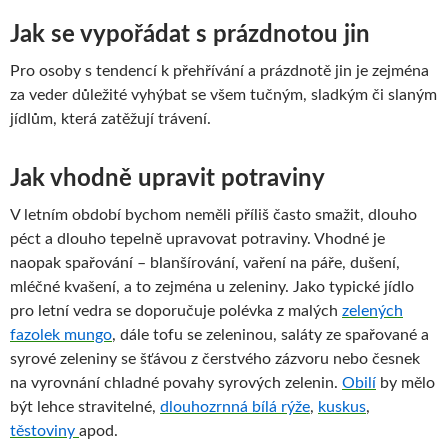
Jak se vypořádat s prázdnotou jin
Pro osoby s tendencí k přehřívání a prázdnotě jin je zejména
za veder důležité vyhýbat se všem tučným, sladkým či slaným
jídlům, která zatěžují trávení.
Jak vhodně upravit potraviny
V letním období bychom neměli příliš často smažit, dlouho
péct a dlouho tepelně upravovat potraviny. Vhodné je
naopak spařování – blanšírování, vaření na páře, dušení,
mléčné kvašení, a to zejména u zeleniny. Jako typické jídlo
pro letní vedra se doporučuje polévka z malých
zelených
fazolek mungo
, dále tofu se zeleninou, saláty ze spařované a
syrové zeleniny se šťávou z čerstvého zázvoru nebo česnek
na vyrovnání chladné povahy syrových zelenin.
Obilí
by mělo
být lehce stravitelné,
dlouhozrnná bílá rýže
,
kuskus
,
těstoviny
apod.