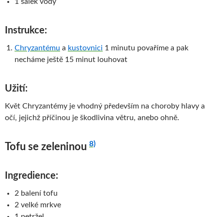
1 šálek vody
Instrukce:
Chryzantému
a
kustovnici
1 minutu povaříme a pak
necháme ještě 15 minut louhovat
Užití:
Květ Chryzantémy je vhodný především na choroby hlavy a
očí, jejichž příčinou je škodlivina větru, anebo ohně.
8)
Tofu se zeleninou
Ingredience:
2 balení tofu
2 velké mrkve
1 petržel