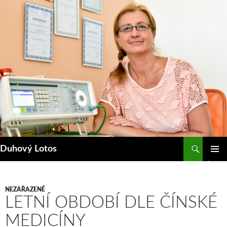
Přejít
k
obsahu
webu
Hledat
Duhový Lotos
ZÁKLAD
NAVIGA
MENU
NEZAŘAZENÉ
LETNÍ OBDOBÍ DLE ČÍNSKÉ
MEDICÍNY