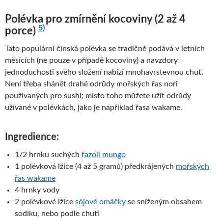
Polévka pro zmírnění kocoviny (2 až 4
5)
porce)
Tato populární čínská polévka se tradičně podává v letních
měsících (ne pouze v případě kocoviny) a navzdory
jednoduchosti svého složení nabízí mnohavrstevnou chuť.
Není třeba shánět drahé odrůdy mořských řas nori
používaných pro sushi; místo toho můžete užít odrůdy
užívané v polévkách, jako je například řasa wakame.
Ingredience:
1/2 hrnku suchých
fazolí mungo
1 polévková lžíce (4 až 5 gramů) předkrájených
mořských
řas wakame
4 hrnky vody
2 polévkové lžíce
sójové omáčky
se sníženým obsahem
sodíku, nebo podle chuti