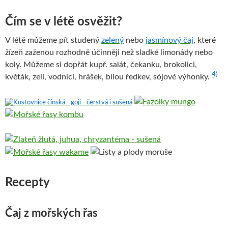
Čím se v létě osvěžit?
V létě můžeme pít studený
zelený
nebo
jasmínový čaj
, které
žízeň zaženou rozhodně účinněji než sladké limonády nebo
koly. Můžeme si dopřát kupř. salát, čekanku, brokolici,
4)
květák, zelí, vodnici, hrášek, bílou ředkev, sójové výhonky.
Recepty
Čaj z mořských řas