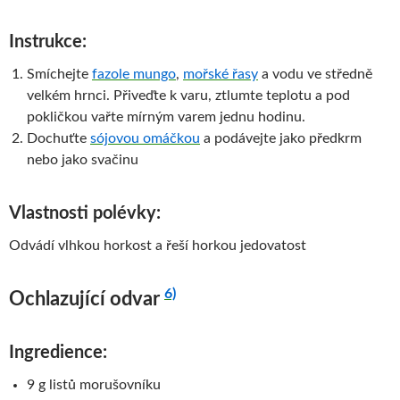
Instrukce:
Smíchejte
fazole mungo
,
mořské řasy
a vodu ve středně
velkém hrnci. Přiveďte k varu, ztlumte teplotu a pod
pokličkou vařte mírným varem jednu hodinu.
Dochuťte
sójovou omáčkou
a podávejte jako předkrm
nebo jako svačinu
Vlastnosti polévky:
Odvádí vlhkou horkost a řeší horkou jedovatost
6)
Ochlazující odvar
Ingredience:
9 g listů morušovníku