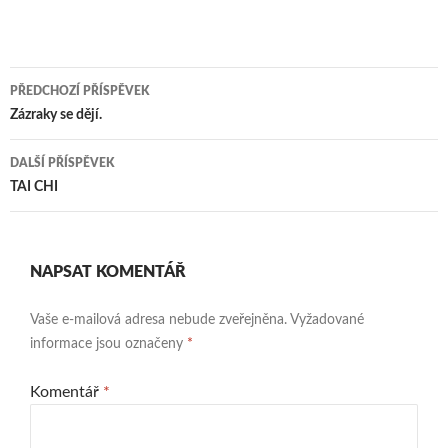
Navigace
PŘEDCHOZÍ PŘÍSPĚVEK
pro
Zázraky se dějí.
příspěvky
DALŠÍ PŘÍSPĚVEK
TAI CHI
NAPSAT KOMENTÁŘ
Vaše e-mailová adresa nebude zveřejněna.
Vyžadované
informace jsou označeny
*
Komentář
*