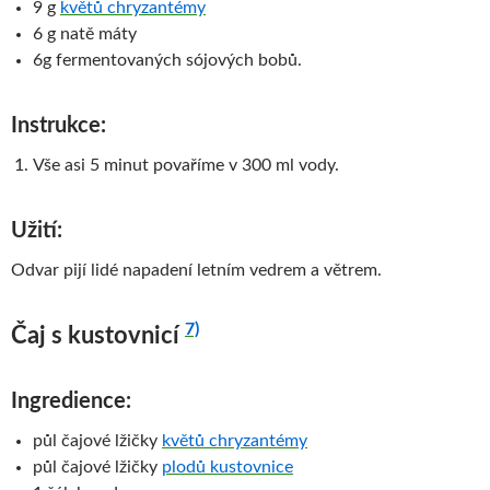
9 g
květů chryzantémy
6 g natě máty
6g fermentovaných sójových bobů.
Instrukce:
Vše asi 5 minut povaříme v 300 ml vody.
Užití:
Odvar pijí lidé napadení letním vedrem a větrem.
7)
Čaj s kustovnicí
Ingredience:
půl čajové lžičky
květů chryzantémy
půl čajové lžičky
plodů kustovnice