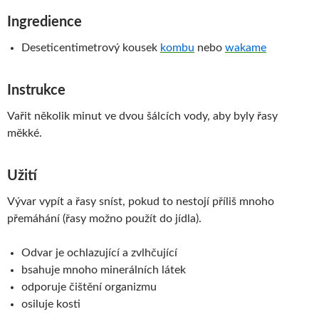
Ingredience
Deseticentimetrový kousek
kombu
nebo
wakame
Instrukce
Vařit několik minut ve dvou šálcích vody, aby byly řasy
měkké.
Užití
Vývar vypít a řasy sníst, pokud to nestojí příliš mnoho
přemáhání (řasy možno použít do jídla).
Odvar je ochlazující a zvlhčující
bsahuje mnoho minerálních látek
odporuje čištění organizmu
osiluje kosti