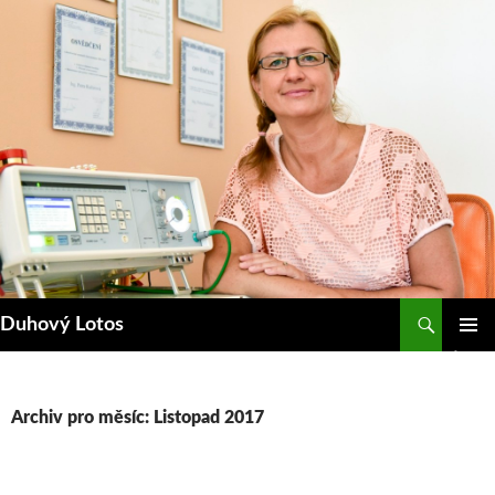
Přejít
k
obsahu
webu
Hledat
Duhový Lotos
ZÁKLAD
NAVIGA
MENU
Archiv pro měsíc: Listopad 2017