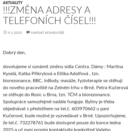
AKTUALITY
!!!ZMĚNA ADRESY A
TELEFONÍCH ČÍSEL!!!
9.1.2025
NAPSAT KOMENTÁŘ
Dobrý den,
dovolujeme si oznámit změnu sídla Centra. Dámy : Martina
Kyselá, Katka Přikrylová a Eliška Adolfová , tzn.
biorezonance, BBC, InBody, masáže, fyzioterapie se stěhují
do nového pracoviště na Zelném trhu v Brně. Petra Kučerová
se stěhuje do Rosic u Brna, tzn. TČM a biorezonance.
Spolupráce samozřejmě nadále funguje. Byliny je třeba
objednávat s předstihem na tel.č. 603970662 u paní
Kučerové, bude možné je vyzvedávat v Brně. Upozorňujeme,
že tel.č. 732278761 bude dostupné pouze do konce ledna
2025 a už nyní prosím kontaktujte konkrétně Vašeho