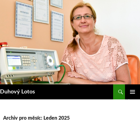
Přejít
k
obsahu
webu
Hledat
Duhový Lotos
ZÁKLAD
NAVIGA
MENU
Archiv pro měsíc: Leden 2025