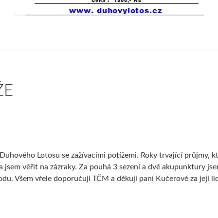
ŽE
Duhového Lotosu se zažívacími potížemi. Roky trvající průjmy, k
la jsem věřit na zázraky. Za pouhá 3 sezení a dvě akupunktury j
odu. Všem vřele doporučuji TČM a děkuji paní Kučerové za její lid