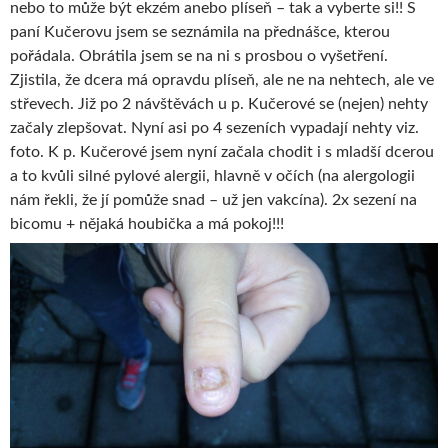
nebo to může být ekzém anebo plíseň – tak a vyberte si!! S
paní Kučerovu jsem se seznámila na přednášce, kterou
pořádala. Obrátila jsem se na ni s prosbou o vyšetření.
Zjistila, že dcera má opravdu plíseň, ale ne na nehtech, ale ve
střevech. Již po 2 návštěvách u p. Kučerové se (nejen) nehty
začaly zlepšovat. Nyní asi po 4 sezeních vypadají nehty viz.
foto. K p. Kučerové jsem nyní začala chodit i s mladší dcerou
a to kvůli silné pylové alergii, hlavně v očích (na alergologii
nám řekli, že jí pomůže snad – už jen vakcína). 2x sezení na
bicomu + nějaká houbička a má pokoj!!!