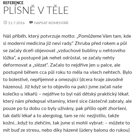
REFERENCE
PLÍSNĚ V TĚLE
11.7.2016
NAPSAT KOMENTÁŘ
Náš příběh, který potvrzuje motto: „Pomůžeme Vám tam, kde
si moderní medicína již neví rady.“ Zhruba před rokem a půl
se začaly dceři objevovat „vzduchové bubliny u nehtového
lůžka“, a postupně jak nehet odrůstal, se začaly nehty
deformovat a „slézat“. Začalo to nejdříve jen u palce, ale
postupně během cca půl roku to měla na všech nehtech. Bylo
to bolestivé, nepříjemné a omezující (dcera hraje závodně
házenou). Již když se to objevilo na palci jsme začali naše
kolečko u lékařů – nejdříve to byl náš dětský praktický lékař,
který nám předepsal vitamíny, které sice částečně zabraly, ale
pouze po tu dobu co byly užívány, pak přišlo opět zhoršení,
tak další lékař a to alergolog, tam se nic nezjistilo, takže
kožní…když to zlehčím, tak jsme si mohli vybrat: – můžete to
mít buď ze stresu, nebo díky házené (údery balonu do rukou)