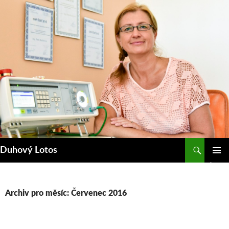
Přejít
k
obsahu
webu
Hledat
Duhový Lotos
ZÁKLAD
NAVIGA
MENU
Archiv pro měsíc: Červenec 2016