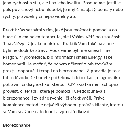
jeho rychlost a sílu, ale i na jeho kvalitu. Posoudíme, jestli je
puls povrchový nebo hluboký, jemný či napjatý, pomalý nebo
rychlý, pravidelný či nepravidelný atd.
Praktik Vás seznámí s tím, jaké jsou možnosti pomoci a co
bude úkolem nejen terapeuta, ale i Vaším. Většinou součástí
1.návštěvy už je akupunktura. Praktik Vám také navrhne
bylinné doplňky stravy. Používáme bylinné směsi firmy
Pragon, Mycomedica, bioinformační směsi Energy, také
homeopatii. Je možné, že během některé z návštěv Vám
praktik doporučí i terapii na biorezonanci. Z pravidla je to z
toho důvodu, že budete potřebovat detoxikaci, diagnostiku
potravin, či diagnostiku, kterou TČM zkrátka není schopna
provést, či terapii, která je pomocí TČM zdlouhavá a
biorezonance ji zvládne rychleji či efektivněji. Právě
kombinace metod je největší výhodou pro Vás klienty, kterou
se Vám snažíme nabídnout a zprostředkovat.
Biorezonance