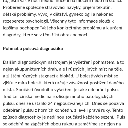
to, jestli vás v noci nebudí nucení na močeni nebo na stolici.
Probereme společně stravovací návyky, příjem tekutin,
dětské problémy, vývoj v dětství, gynekologii a nakonec
rozeberete psychologii. Všechny tyto informace slouží k
lepšímu pochopení Vašeho konkrétního problému a k určení
diagnózy, které se v tčm říká obraz nemoci.
Pohmat a pulsová diagnostika
Dalším diagnostickým nástrojem je vyšetření pohmatem, a to
nejen akupunkturních drah, ale i různých jiných míst na těle,
a zjištění různých stagnací a blokád. U bolestivých míst se
zjišťuje míra bolesti, která určuje závažnost postižení daného
místa. Součástí úvodního vyšetření je také odebrání pulsu.
Tradiční čínská medicína rozlišuje mnoho patologických
pulsů, dnes se ustálilo 24 nejpoužívanějších. Dnes se používá
odebírání pulsu z horních končetin, z levé i pravé ruky. Tento
způsob diagnostiky je nedílnou součástí každého sezení. Puls
se odebírá na zápěstích obou rukou a zaměříme se nejen na