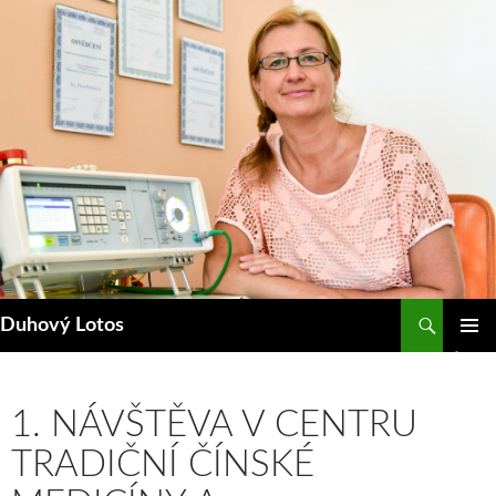
Přejít
k
obsahu
webu
Hledat
Duhový Lotos
ZÁKLAD
NAVIGA
MENU
1. NÁVŠTĚVA V CENTRU
TRADIČNÍ ČÍNSKÉ