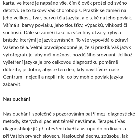
karta, ve které je napsáno vše, čím člověk prošel od svého
dětství. Je to takový Váš chorobopis. Praktik se zaměří na
jeho velikost, tvar, barvu těla jazyka, ale také na jeho povlak.
Všímá si barvy povlaku, jeho tloušťky, výpadků, vlhkosti či
suchosti. Dále se zaměří také na všechny útvary, rýhy a
brázdy, kterými je jazyk zvrásněn. To vše vypovídá o zdraví
Vašeho těla. Velmi pravděpodobné je, že si praktik Váš jazyk
vyfotografuje, aby měl možnost pozdějšího srovnání. Jelikož
vyšetření jazyka je pro celkovou diagnostiku poměrně
důležité, je dobré, abyste ten den, kdy navštívíte naše
Centrum , nejedli a nepili nic, co by mohlo povlak jazyka
zabarvit.
Naslouchání
Naslouchání společně s pozorováním patří mezi diagnostické
metody, kterých si pacient téměř nevšimne. Terapeut Vás
diagnostikuje již při otevření dveří a vstupu do ordinace a
při Vašich prvních slovech. Naslouchá dechu, způsobu, jak