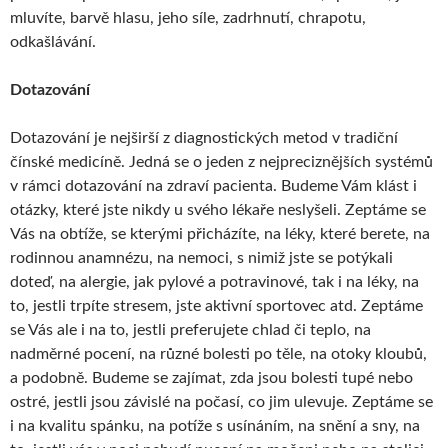
mluvíte, barvě hlasu, jeho síle, zadrhnutí, chrapotu,
odkašlávání.
Dotazování
Dotazování je nejširší z diagnostických metod v tradiční
čínské medicíně. Jedná se o jeden z nejpreciznějších systémů
v rámci dotazování na zdraví pacienta. Budeme Vám klást i
otázky, které jste nikdy u svého lékaře neslyšeli. Zeptáme se
Vás na obtíže, se kterými přicházíte, na léky, které berete, na
rodinnou anamnézu, na nemoci, s nimiž jste se potýkali
doteď, na alergie, jak pylové a potravinové, tak i na léky, na
to, jestli trpíte stresem, jste aktivní sportovec atd. Zeptáme
se Vás ale i na to, jestli preferujete chlad či teplo, na
nadměrné pocení, na různé bolesti po těle, na otoky kloubů,
a podobně. Budeme se zajímat, zda jsou bolesti tupé nebo
ostré, jestli jsou závislé na počasí, co jim ulevuje. Zeptáme se
i na kvalitu spánku, na potíže s usínáním, na snění a sny, na