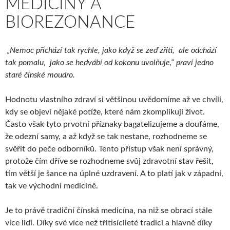
MEDICÍNY A
BIOREZONANCE
„Nemoc přichází tak rychle, jako když se zeď zřítí,
ale odchází
tak pomalu, jako se hedvábí od kokonu
uvolňuje,“ praví jedno
staré čínské moudro.
Hodnotu vlastního zdraví si většinou uvědomíme až ve chvíli,
kdy se objeví nějaké potíže, které nám zkomplikují život.
Často však tyto prvotní příznaky bagatelizujeme a doufáme,
že odezní samy, a až když se tak nestane, rozhodneme se
svěřit do peče odborníků. Tento přístup však není správný,
protože čím dříve se rozhodneme svůj zdravotní stav řešit,
tím větší je šance na úplné uzdravení. A to platí jak v západní,
tak ve východní medicíně.
Je to právě tradiční čínská medicína, na niž se obrací stále
více lidí. Díky své více než třitisícileté tradici a hlavně díky