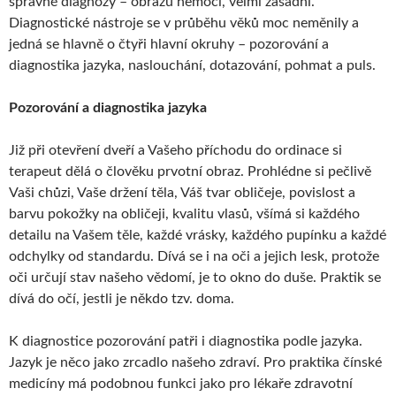
správné diagnózy – obrazu nemoci, velmi zásadní.
Diagnostické nástroje se v průběhu věků moc neměnily a
jedná se hlavně o čtyři hlavní okruhy – pozorování a
diagnostika jazyka, naslouchání, dotazování, pohmat a puls.
Pozorování a diagnostika jazyka
Již při otevření dveří a Vašeho příchodu do ordinace si
terapeut dělá o člověku prvotní obraz. Prohlédne si pečlivě
Vaši chůzi, Vaše držení těla, Váš tvar obličeje, povislost a
barvu pokožky na obličeji, kvalitu vlasů, všímá si každého
detailu na Vašem těle, každé vrásky, každého pupínku a každé
odchylky od standardu. Dívá se i na oči a jejich lesk, protože
oči určují stav našeho vědomí, je to okno do duše. Praktik se
dívá do očí, jestli je někdo tzv. doma.
K diagnostice pozorování patři i diagnostika podle jazyka.
Jazyk je něco jako zrcadlo našeho zdraví. Pro praktika čínské
medicíny má podobnou funkci jako pro lékaře zdravotní