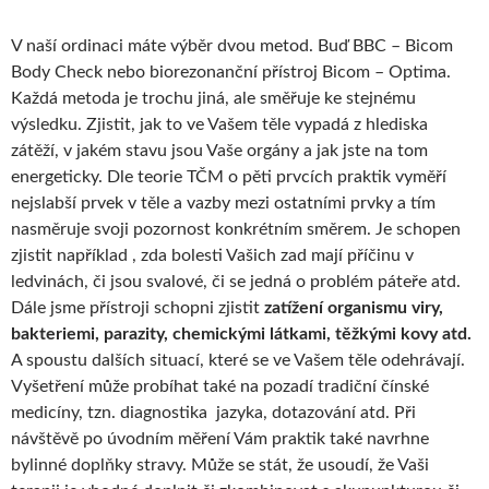
V naší ordinaci máte výběr dvou metod. Buď BBC – Bicom
Body Check nebo biorezonanční přístroj Bicom – Optima.
Každá metoda je trochu jiná, ale směřuje ke stejnému
výsledku. Zjistit, jak to ve Vašem těle vypadá z hlediska
zátěží, v jakém stavu jsou Vaše orgány a jak jste na tom
energeticky. Dle teorie TČM o pěti prvcích praktik vyměří
nejslabší prvek v těle a vazby mezi ostatními prvky a tím
nasměruje svoji pozornost konkrétním směrem. Je schopen
zjistit například , zda bolesti Vašich zad mají příčinu v
ledvinách, či jsou svalové, či se jedná o problém páteře atd.
Dále jsme přístroji schopni zjistit
zatížení organismu viry,
bakteriemi, parazity, chemickými látkami, těžkými kovy atd.
A spoustu dalších situací, které se ve Vašem těle odehrávají.
Vyšetření může probíhat také na pozadí tradiční čínské
medicíny, tzn. diagnostika jazyka, dotazování atd. Při
návštěvě po úvodním měření Vám praktik také navrhne
bylinné doplňky stravy. Může se stát, že usoudí, že Vaši