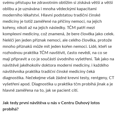
svému přístupu ke zdravotním obtížím si získává větší a větší
oblibu a je uznávána i mnoha vědeckými kapacitami
moderního lékařství. Hlavní podstatou tradiční čínské
medicíny je totiž zaměřené na příčiny nemocí, na jejich
kořeny, nikoli až na jejich následky. TČM patří mezi
komplexní medicíny, což znamená, že bere člověka jako celek.
Neléčí jen jeden příznak nemoci, ale celého člověka, protože
mnoho příznaků může mít jeden kořen nemoci. Lidé, kteří se
rozhodnou praktika TČM navštívit, často nevědí, na co se
mají připravit a co je součástí úvodního vyšetření. Tak jako na
návštěvě jakéhokoliv doktora moderní medicíny, i každého
návštěvníka praktika tradiční činské medicíny čeká
diagnostika. Nečekejme však žádné krevní testy, rentgeny, CT
vyšetření apod. Diagnostika u praktika tčm probíhá jinak a je
hlavně zaměřena na to, jak se pacient cítí.
Jak tedy první návštěva u nás v Centru Duhový lotos
probíhá?