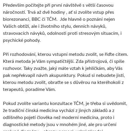
Především počítejte při první návštěvě s větší časovou
náročností. Trvá až dvě hodiny , ať si zvolíte vstup přes
biorezonanci, BBC či TČM. Jde hlavně o poznání nejen
Vašich obtíží, ale i životního stylu, denních návyků,
stravovacích návyků, odolnosti proti stresovým situacím, i
psychické pohody.
Při rozhodování, kterou vstupní metodu zvolit, se řiďte citem.
Která metoda je Vám sympatičtější. Zda přístrojová, či spíše
rozhovor. Taky zvažte, jaký máte vztah k jehličkám, aby Vás
pak nepřekvapil návrh akupunktury. Pokud si nebudete jistí,
kterou metodu zvolit, obraťte se s důvěrou na kteréhokoli z
terapeutů, poradíme Vám.
Pokud zvolíte variantu konzultace TČM, je třeba si uvědomit,
že tradiční čínská medicína vychází z jiných základů a z
odlišného pojetí člověka než moderní medicína, proto i
diagnostické metody jsou v mnohém jiné, ale pro určení