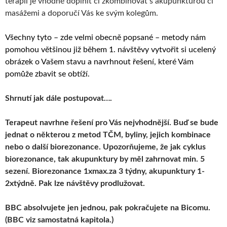
terapii je vhodné doplnit či zkombinovat s akupunkturou či
masážemi a doporučí Vás ke svým kolegům.
Všechny tyto – zde velmi obecně popsané – metody nám
pomohou většinou již během 1. návštěvy vytvořit si ucelený
obrázek o Vašem stavu a navrhnout řešení, které Vám
pomůže zbavit se obtíží.
Shrnutí jak dále postupovat….
Terapeut navrhne řešení pro Vás nejvhodnější. Buď se bude
jednat o některou z metod TČM, byliny, jejich kombinace
nebo o další biorezonance. Upozorňujeme, že jak cyklus
biorezonance, tak akupunktury by měl zahrnovat min. 5
sezení. Biorezonance 1xmax.za 3 týdny, akupunktury 1-
2xtýdně. Pak lze návštěvy prodlužovat.
BBC absolvujete jen jednou, pak pokračujete na Bicomu.
(BBC viz samostatná kapitola.)