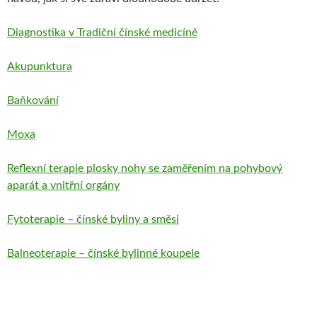
Diagnostika v Tradiční čínské medicíně
Akupunktura
Baňkování
Moxa
Reflexní terapie plosky nohy se zaměřením na pohybový
aparát a vnitřní orgány
Fytoterapie – čínské byliny a směsi
Balneoterapie – čínské bylinné koupele