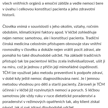
všech vnitřních orgánů a emoční zátěže a vedle nemoci bere
v úvahu i celkovou konstituci pacienta a jeho zdravotní
historii.
Člověka vnímá v souvislosti s jeho okolím, vztahy, ročním
obdobím, klimatickými faktory apod. V léčbě zohledňuje
nejen nemoc samotnou, ale i konstituci pacienta. Tradiční
čínská medicína celostním přístupem obnovuje stav vnitřní
rovnováhy v člověku a dokáže nejen vrátit pocit zdraví, ale
pomáhá ho také dlouhodobě udržet. Na základě tradičních
přístupů tak lze pacientovi léčbu zcela individualizovat, ušít ji
na míru, což je jednou z příčin její mimořádné úspěšnosti.
TČM lze využívat jako metodu preventivní k podpoře zdraví,
v době kdy ještě nemoc diagnostikována není. Je i jemnou
metodou vhodnou pro děti a starší pacienty. Zároveň je TČM
účinná i v léčbě již rozvinutých nemocí a poruch. S léčbou
samotnou jde vždy ruku v ruce dietetické poradenství a
poradenství v režimových opatřeních tak, aby klient získal
návod, jak si své zdraví dlouhodobě udržet.