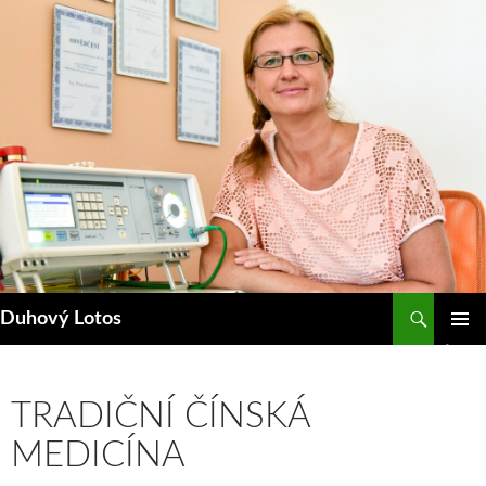
Přejít
k
obsahu
webu
Hledat
Duhový Lotos
ZÁKLAD
NAVIGA
MENU
TRADIČNÍ ČÍNSKÁ
MEDICÍNA