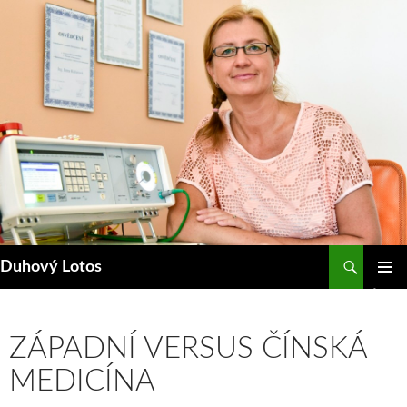
Přejít
k
obsahu
webu
Hledat
Duhový Lotos
ZÁKLAD
NAVIGA
MENU
ZÁPADNÍ VERSUS ČÍNSKÁ
MEDICÍNA