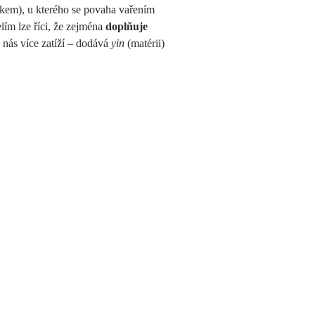
blkem), u kterého se povaha vařením
lím lze říci, že zejména
doplňuje
nás více zatíží – dodává
yin
(matérii)