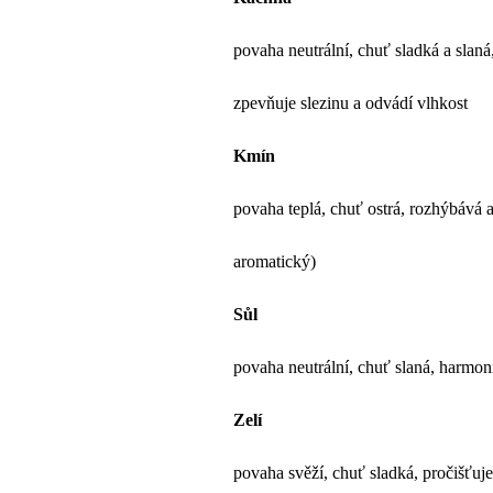
povaha neutrální, chuť sladká a slan
zpevňuje slezinu a odvádí vlhkost
Kmín
povaha teplá, chuť ostrá, rozhýbává 
aromatický)
Sůl
povaha neutrální, chuť slaná, harmoni
Zelí
povaha svěží, chuť sladká, pročišťuj