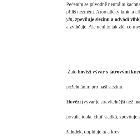
Pečením se původně neutrální kachna 
příliš nezmění. Aromatický kmín a c
yin
, zpevňuje slezinu a odvádí vlhk
a zvlhčuje. Ale není to tak zlé, co mys
Zato
hovězí vývar s játrovými kne
požehnáním pro naši slezinu.
Hovězí
(vývar je stravitelnější než m
povaha teplá, chuť sladká, zpevňuje s
žaludek, doplňuje
qi
a krev