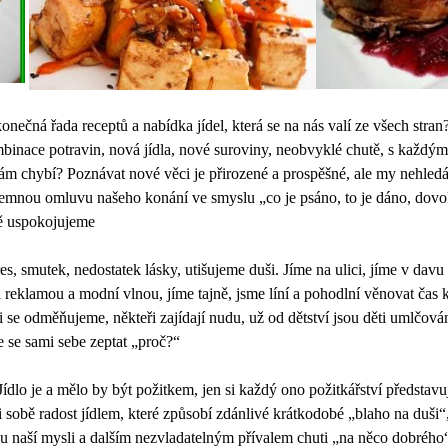
konečná řada receptů a nabídka jídel, která se na nás valí ze všech stra
mbinace potravin, nová jídla, nové suroviny, neobvyklé chutě, s každý
chybí? Poznávat nové věci je přirozené a prospěšné, ale my nehled
mnou omluvu našeho konání ve smyslu „co je psáno, to je dáno, dovol
ě uspokojujeme
s, smutek, nedostatek lásky, utišujeme duši. Jíme na ulici, jíme v davu 
i reklamou a modní vlnou, jíme tajně, jsme líní a pohodlní věnovat čas 
i se odměňujeme, někteři zajídají nudu, už od dětství jsou děti umlč
e se sami sebe zeptat „proč?“
ídlo je a mělo by být požitkem, jen si každý ono požitkářství představu
 sobě radost jídlem, které způsobí zdánlivé krátkodobé „blaho na duši
 naší mysli a dalším nezvladatelným přívalem chuti „na něco dobrého