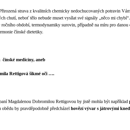
Přirozená strava z kvalitních chemicky nedochucovaných potravin Vám p
h chutí, neboť tělo nebude muset vysílat své signály „něco mi chybí“. J
 ročního období, termodynamiky surovin, případně na míru pro danou 
armonie čínské dietetiky.
m
čínské medicíny, aneb
ila Rettigová šikmé oči ….
paní Magdalenou Dobromilou Rettigovou by jistě mohla být například
u obědu by pravděpodobně předcházel
hovězí vývar s játrovými kned