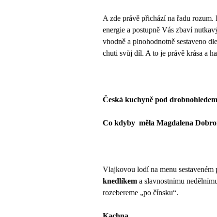
A zde právě přichází na řadu rozum. 
energie a postupně Vás zbaví nutkavýc
vhodně a plnohodnotně sestaveno dle
chuti svůj díl. A to je právě krása a h
Česká kuchyně pod drobnohlede
Co kdyby
měla Magdalena Dobrom
Vlajkovou lodí na menu sestaveném 
knedlíkem
a slavnostnímu nedělním
rozebereme „po čínsku“.
Kachna