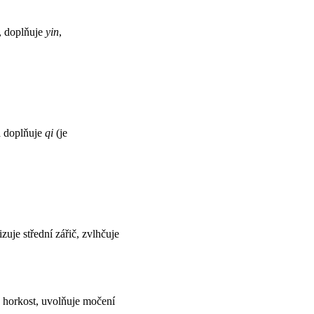
á, doplňuje
yin
,
a doplňuje
qi
(je
zuje střední zářič, zvlhčuje
e horkost, uvolňuje močení