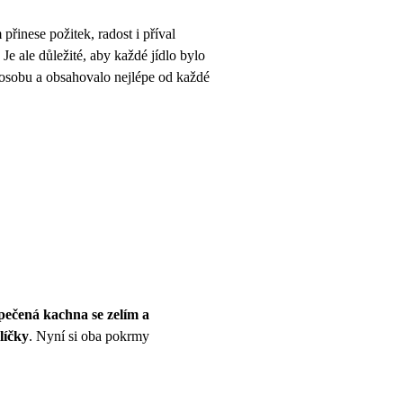
řinese požitek, radost i příval
e ale důležité, aby každé jídlo bylo
osobu a obsahovalo nejlépe od každé
pečená kachna se zelím a
líčky
. Nyní si oba pokrmy