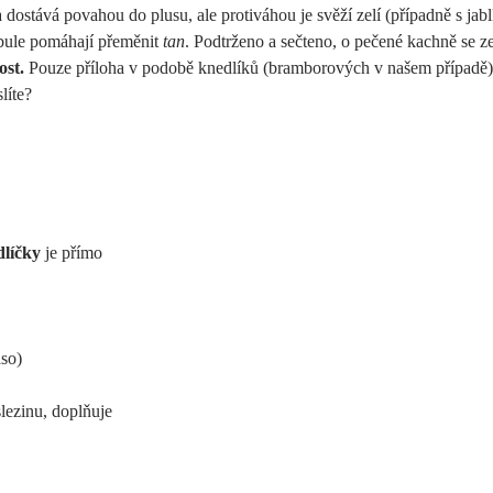
dostává povahou do plusu, ale protiváhou je svěží zelí (případně s ja
ibule pomáhají přeměnit
tan
. Podtrženo a sečteno, o pečené kachně se ze
ost.
Pouze příloha v podobě knedlíků (bramborových v našem případě) 
líte?
dlíčky
je přímo
aso)
lezinu, doplňuje