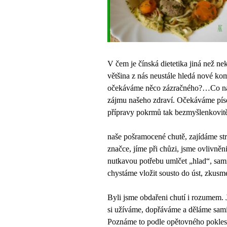
V čem je čínská dietetika jiná než ne
většina z nás neustále hledá nové ko
očekáváme něco zázračného?…Co nám 
zájmu našeho zdraví. Očekáváme píse
přípravy pokrmů tak bezmyšlenkovit
naše pošramocené chutě, zajídáme stre
značce, jíme při chůzi, jsme ovlivněn
nutkavou potřebu umlčet „hlad“, sam
chystáme vložit
sousto do úst, zkusm
Byli jsme obdařeni chutí i rozumem. J
si užíváme, dopřáváme a děláme sami
Poznáme to podle opětovného poklesu