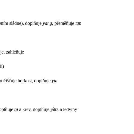
řením sládne), doplňuje
yang
, přeměňuje
tan
je, zahleňuje
lí)
pročišťuje horkost, doplňuje
yin
doplňuje
qi
a krev, doplňuje játra a ledviny