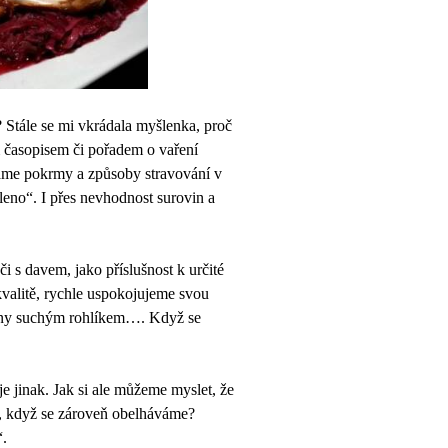
n? Stále se mi vkrádala myšlenka, proč
m časopisem či pořadem o vaření
áme pokrmy a způsoby stravování v
eno“. I přes nevhodnost surovin a
či s davem, jako příslušnost k určité
kvalitě, rychle uspokojujeme svou
ovány suchým rohlíkem…. Když se
je jinak. Jak si ale můžeme myslet, že
“, když se zároveň obelháváme?
“.