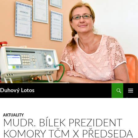
Přejít
k
obsahu
webu
Hledat
Duhový Lotos
ZÁKLAD
NAVIGA
MENU
AKTUALITY
MUDR. BÍLEK PREZIDENT
KOMORY TČM X PŘEDSEDA