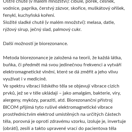
Ostré chutě (v malém množství): cibule, pórek, česnek,
vodnice, paprika, čerstvý zázvor, skořice, muškátový oříšek,
fenykl, kuchyňská koření.
Složité sladké chutě (v malém množství): melasa, datle,
rýžový sirup, ječný slad, palmový cukr.
Další možností je biorezonance.
Metoda biorezonance je založená na teorii, že každá látka,
buňka, či předmět má svou jedinečnou frekvenci a vytváří
elektromagnetické vlnění, které se dá změřit a jeho vlivu
využívat i v medicíně.
Ve spektru vibrací lidského těla se objevují vibrace cizích
prvků, jež se v těle ukládají – jako amalgám, bakterie, viry,
alergeny, mykózy, paraziti, atd. Biorezonanční přístroj
BICOM přijímá tyto rušivé elektromagnetické vibrace
prostřednictvím elektrod umístěných na určitých částech
těla, porovná je oproti zdravému vzorku, izoluje je, invertuje
(obrátí), zesílí a takto upravené vrací do pacientova těla