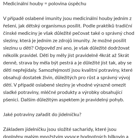
Medicinální houby = polovina úspěchu
V případě oslabené imunity jsou medicinální houby jedním z
řešení, jak dětský organismus posílit. Podle praktiků tradiční
čínské medicíny je však důležité pečovat také o správný chod
sleziny, která je jedním ze zdrojů imunity. Je možné posílit
slezinu u dětí? Odpověď zní ano, je však důležité dodržovat
několik pravidel. Děti by měly jíst pravidelně 4krát až 5krát
denně, strava by měla být pestrá a je důležité jíst tak, aby se
děti nepřejídaly. Samozřejmostí jsou kvalitní potraviny, které
obsahují dostatek živin, důležitých pro růst a správný vývoj
dětí. V případě oslabené sleziny je vhodné výrazně omezit
sladké potraviny, mléčné produkty a výrobky obsahující
pšenici. Dalším důležitým aspektem je pravidelný pohyb.
Jaké potraviny zařadit do jídelníčku?
Základem jídelníčku jsou složité sacharidy, které jsou
doplněny malým množstvím vysoce hodnotných bílkovin a