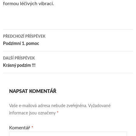
formou léčivých vibrací.
Navigace
PŘEDCHOZÍ PŘÍSPĚVEK
pro
Podzimní 1. pomoc
příspěvky
DALŠÍ PŘÍSPĚVEK
Krásný podzim !!!
NAPSAT KOMENTÁŘ
Vaše e-mailová adresa nebude zveřejněna.
Vyžadované
informace jsou označeny
*
Komentář
*