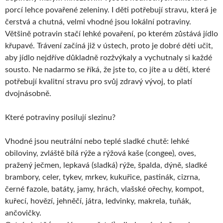
porcí lehce povařené zeleniny. I děti potřebují stravu, která je
čerstvá a chutná, velmi vhodné jsou lokální potraviny.
Většině potravin stačí lehké povaření, po kterém zůstává jídlo
křupavé. Trávení začíná již v ústech, proto je dobré děti učit,
aby jídlo nejdříve důkladně rozžvýkaly a vychutnaly si každé
sousto. Ne nadarmo se říká, že jste to, co jíte a u dětí, které
potřebují kvalitní stravu pro svůj zdravý vývoj, to platí
dvojnásobně.
Které potraviny posilují slezinu?
Vhodné jsou neutrální nebo teplé sladké chutě: lehké
obiloviny, zvláště bílá rýže a rýžová kaše (congee), oves,
pražený ječmen, lepkavá (sladká) rýže, špalda, dýně, sladké
brambory, celer, tykev, mrkev, kukuřice, pastinák, cizrna,
černé fazole, batáty, jamy, hrách, vlašské ořechy, kompot,
kuřecí, hovězí, jehněčí, játra, ledvinky, makrela, tuňák,
ančovičky.