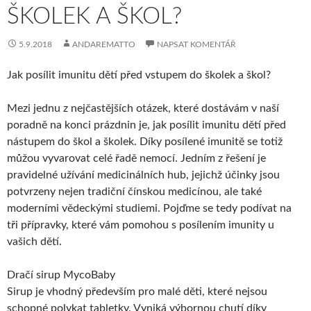
ŠKOLEK A ŠKOL?
5.9.2018
ANDAREMATTO
NAPSAT KOMENTÁŘ
Jak posílit imunitu dětí před vstupem do školek a škol?
Mezi jednu z nejčastějších otázek, které dostávám v naší
poradně na konci prázdnin je, jak posílit imunitu dětí před
nástupem do škol a školek. Díky posílené imunitě se totiž
můžou vyvarovat celé řadě nemocí. Jedním z řešení je
pravidelné užívání medicinálních hub, jejichž účinky jsou
potvrzeny nejen tradiční čínskou medicínou, ale také
moderními vědeckými studiemi. Pojďme se tedy podívat na
tři přípravky, které vám pomohou s posílením imunity u
vašich dětí.
Dračí sirup MycoBaby
Sirup je vhodný především pro malé děti, které nejsou
schopné polykat tabletky. Vyniká výbornou chutí díky