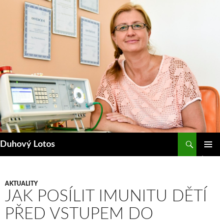
Přejít
k
obsahu
webu
Hledat
Duhový Lotos
ZÁKLAD
NAVIGA
MENU
AKTUALITY
JAK POSÍLIT IMUNITU DĚTÍ
PŘED VSTUPEM DO