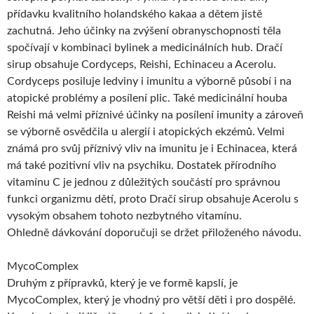
přídavku kvalitního holandského kakaa a dětem jistě
zachutná. Jeho účinky na zvýšení obranyschopnosti těla
spočívají v kombinaci bylinek a medicinálních hub. Dračí
sirup obsahuje Cordyceps, Reishi, Echinaceu a Acerolu.
Cordyceps posiluje ledviny i imunitu a výborně působí i na
atopické problémy a posílení plic. Také medicinální houba
Reishi má velmi příznivé účinky na posílení imunity a zároveň
se výborně osvědčila u alergií i atopických ekzémů. Velmi
známá pro svůj příznivý vliv na imunitu je i Echinacea, která
má také pozitivní vliv na psychiku. Dostatek přírodního
vitamínu C je jednou z důležitých součástí pro správnou
funkci organizmu dětí, proto Dračí sirup obsahuje Acerolu s
vysokým obsahem tohoto nezbytného vitamínu.
Ohledně dávkování doporučuji se držet přiloženého návodu.
MycoComplex
Druhým z přípravků, který je ve formě kapslí, je
MycoComplex, který je vhodný pro větší děti i pro dospělé.