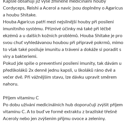
Kapsle obsahují již výše zmíněné medicinální houby
Cordyceps, Reishi a Acerol a navíc jsou doplněny o Agaricus
a houbu Shitake.
Houba Agaricus patří mezi nejsilnější houby při posílení
imunitního systému. Příznivé účinky má také při léčbě
ekzémů a u dalších kožních problémů. Houba Shitake je pro
svou chuť vyhledávanou houbou při přípravě pokrmů, mimo
to však také posiluje imunitu a trávení a dokáže si poradit s
viry a bakteriemi.
Pokud jde spíše o preventivní posílení imunity, tak dávám u
předškoláků 2x denně jednu kapsli, u školáků ráno dvě a
večer dvě. Při vážnějším stavu, lze dávku upravit směrem
nahoru.
Příjem vitamínu C
Po dobu užívání medicinálních hub doporučuji zvýšit příjem
vitamínu C. A to buď ve formě extraktu z brazilské třešně
Aceroly nebo jen zvýšením příjmu ovoce a zeleniny.