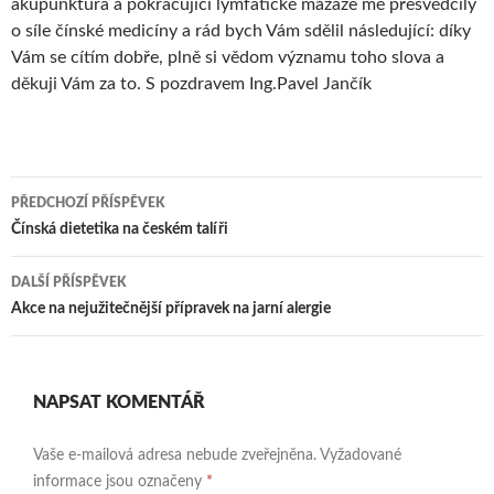
akupunktura a pokračující lymfatické mazáže mě přesvědčily
o síle čínské medicíny a rád bych Vám sdělil následující: díky
Vám se cítím dobře, plně si vědom významu toho slova a
děkuji Vám za to. S pozdravem Ing.Pavel Jančík
Navigace
PŘEDCHOZÍ PŘÍSPĚVEK
pro
Čínská dietetika na českém talíři
příspěvky
DALŠÍ PŘÍSPĚVEK
Akce na nejužitečnější přípravek na jarní alergie
NAPSAT KOMENTÁŘ
Vaše e-mailová adresa nebude zveřejněna.
Vyžadované
informace jsou označeny
*